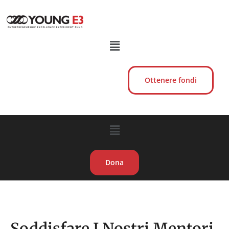
Ottenere fondi
Dona
I nostri mentori
Soddisfare I Nostri Mentori