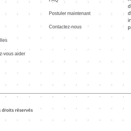
d
d
Postuler maintenant
i
p
Contactez-nous
lles
-vous aider
droits réservés